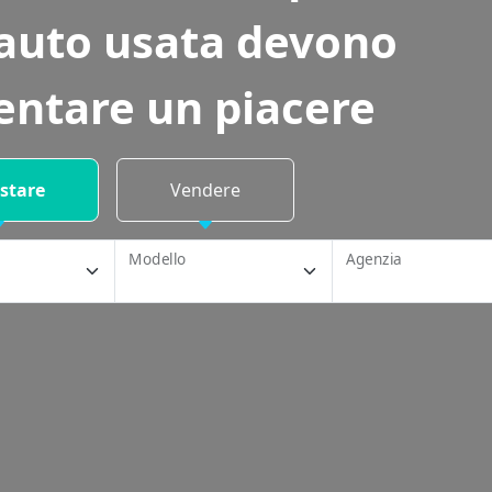
auto usata devono
entare un piacere
stare
Vendere
Modello
Agenzia