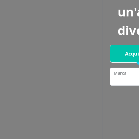
un'
div
Acqui
Marca