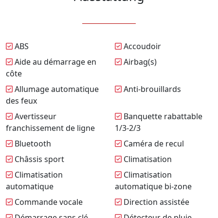
ABS
Accoudoir
Aide au démarrage en
Airbag(s)
côte
Allumage automatique
Anti-brouillards
des feux
Avertisseur
Banquette rabattable
franchissement de ligne
1/3-2/3
Bluetooth
Caméra de recul
Châssis sport
Climatisation
Climatisation
Climatisation
automatique
automatique bi-zone
Commande vocale
Direction assistée
Démarrage sans clé
Détecteur de pluie