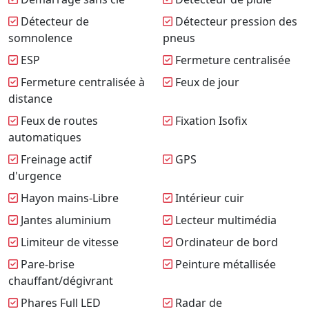
Détecteur de
Détecteur pression des
somnolence
pneus
ESP
Fermeture centralisée
Fermeture centralisée à
Feux de jour
distance
Feux de routes
Fixation Isofix
automatiques
Freinage actif
GPS
d'urgence
Hayon mains-Libre
Intérieur cuir
Jantes aluminium
Lecteur multimédia
Limiteur de vitesse
Ordinateur de bord
Pare-brise
Peinture métallisée
chauffant/dégivrant
Phares Full LED
Radar de