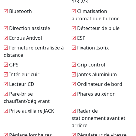
1/3-2/3
Bluetooth
Climatisation
automatique bi-zone
Direction assistée
Détecteur de pluie
Ecrous Antivol
ESP
Fermeture centralisée à
Fixation Isofix
distance
GPS
Grip control
Intérieur cuir
Jantes aluminium
Lecteur CD
Ordinateur de bord
Pare-brise
Phares au xénon
chauffant/dégivrant
Prise auxiliaire JACK
Radar de
stationnement avant et
arrière
Réglage lombaires
Régulateur de vitesse