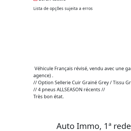
Lista de opções sujeita a erros
 Véhicule Français révisé, vendu avec une garantie mécanique de 3 mois. (Possibilité d'étendre la garantie jusqu'à 60 mois, voir les conditions en 
agence) .

// Option Sellerie Cuir Grainé Grey / Tissu Gre
// 4 pneus ALLSEASON récents //

Très bon état.

Auto Immo, 1ª rede