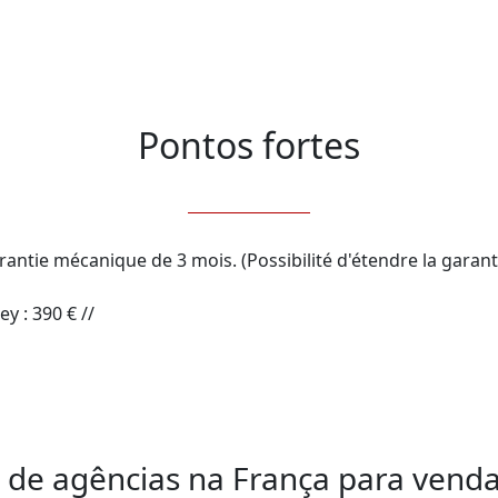
Pontos fortes
y : 390 € //

 de agências na França para vendas