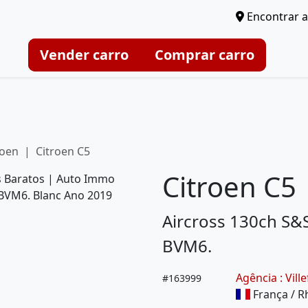
Encontrar a
Vender carro
Comprar carro
roen
Citroen C5
Citroen C5
Aircross 130ch S&S
BVM6.
Agência : Vil
#
163999
França / R