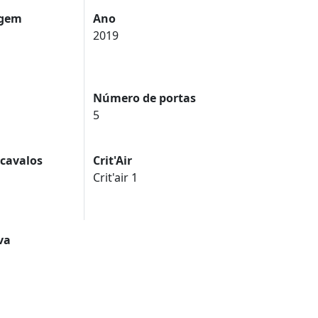
agem
Ano
2019
Número de portas
5
 cavalos
Crit'Air
Crit'air 1
va