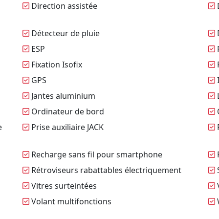
Direction assistée
Détecteur de pluie
ESP
F
Fixation Isofix
F
GPS
I
Jantes aluminium
L
Ordinateur de bord
O
e
Prise auxiliaire JACK
Recharge sans fil pour smartphone
R
Rétroviseurs rabattables électriquement
S
Vitres surteintées
V
Volant multifonctions
W