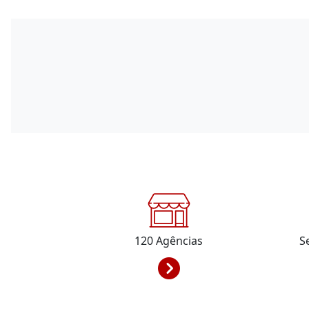
120
Agências
S