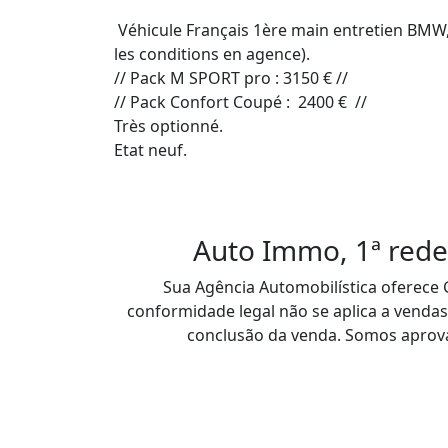
 Véhicule Français 1ère main entretien BMW, vendu avec une garantie mécanique de 12 mois. (Possibilité d'étendre la garantie jusqu'à 60 mois, voir 
les conditions en agence).

// Pack M SPORT pro : 3150 € //

// Pack Confort Coupé :  2400 €  //

Très optionné.

Etat neuf.

Auto Immo, 1ª rede
Sua Agência Automobilística oferece G
conformidade legal não se aplica a vendas
conclusão da venda. Somos aprovad