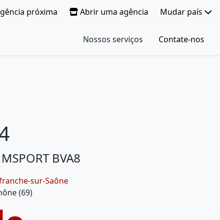
gência próxima
Abrir uma agência
Mudar país
Nossos serviços
Contate-nos
4
h MSPORT BVA8
lefranche-sur-Saône
hône (69)