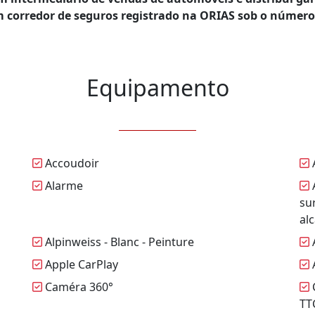
 corredor de seguros registrado na ORIAS sob o número 
Equipamento
Accoudoir
Alarme
A
su
al
Alpinweiss - Blanc - Peinture
Apple CarPlay
A
Caméra 360°
C
TT