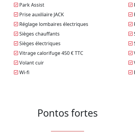
Park Assist
P
Prise auxiliaire JACK
Réglage lombaires électriques
R
Sièges chauffants
Sièges électriques
S
Vitrage calorifuge 450 € TTC
V
Volant cuir
V
Wi-fi
Pontos fortes