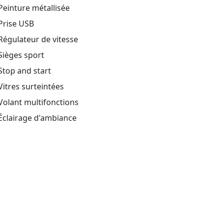
einture métallisée
Prise USB
égulateur de vitesse
Sièges sport
top and start
itres surteintées
olant multifonctions
Éclairage d'ambiance