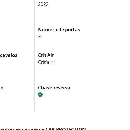
2022
Número de portas
3
 cavalos
Crit'Air
Crit'air 1
ão
Chave reserva
 garantias em nome de CAR PROTECTION