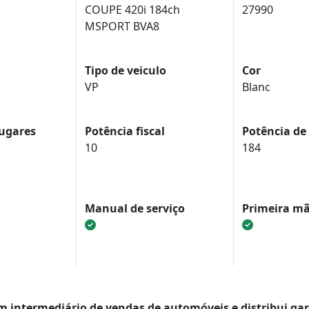
COUPE 420i 184ch
27990
MSPORT BVA8
Tipo de veiculo
Cor
VP
Blanc
ugares
Potência fiscal
Potência de
10
184
Manual de serviço
Primeira m
um intermediário de vendas de automóveis e distribui