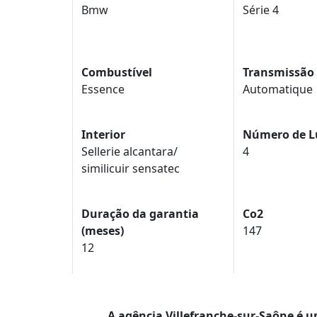
Bmw
Série 4
Combustível
Transmissão
Essence
Automatique
Interior
Número de L
Sellerie alcantara/
4
similicuir sensatec
Duração da garantia
Co2
(meses)
147
12
A agência Villefranche-sur-Saône é 