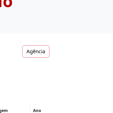
do
Agência
agem
Ano