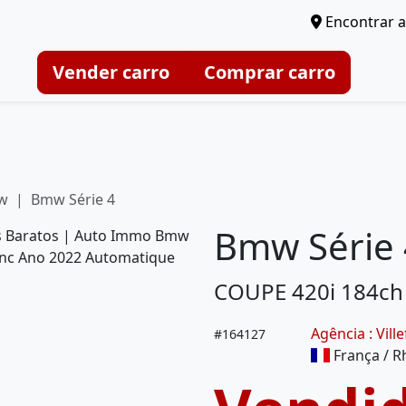
Encontrar a
Vender carro
Comprar carro
w
Bmw Série 4
Bmw Série 
COUPE 420i 184c
Agência : Vil
#
164127
França / R