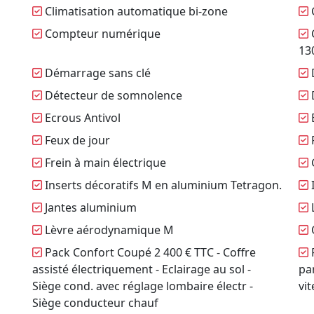
Climatisation automatique bi-zone
Compteur numérique
C
13
Démarrage sans clé
Détecteur de somnolence
Ecrous Antivol
Feux de jour
Frein à main électrique
Inserts décoratifs M en aluminium Tetragon.
I
Jantes aluminium
L
Lèvre aérodynamique M
Pack Confort Coupé 2 400 € TTC - Coffre
P
assisté électriquement - Eclairage au sol -
pa
Siège cond. avec réglage lombaire électr -
vi
Siège conducteur chauf