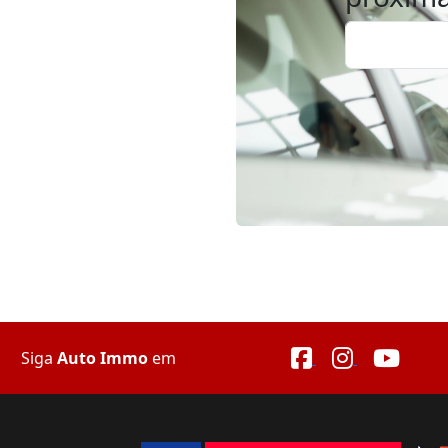
Siga
Auto Immo
em