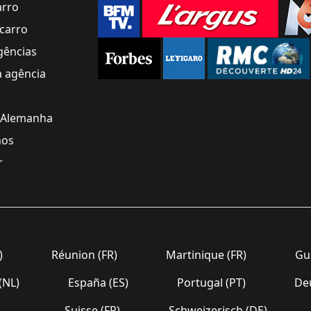
arro
carro
gências
a agência
 Alemanha
nos
r
)
Réunion (FR)
Martinique (FR)
Gua
(NL)
España (ES)
Portugal (PT)
Deu
Suisse (FR)
Schweizerisch (DE)