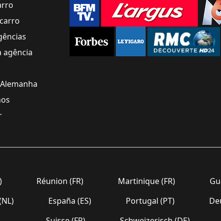
arro
carro
gências
a agência
 Alemanha
nos
r
)
Réunion (FR)
Martinique (FR)
Gua
(NL)
España (ES)
Portugal (PT)
Deu
Suisse (FR)
Schweizerisch (DE)