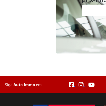
Siga
Auto Immo
em