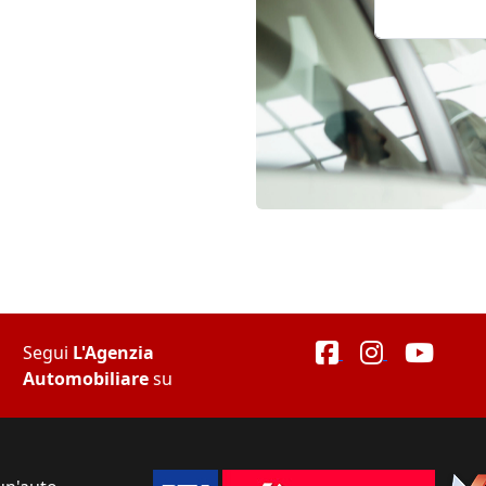
Segui
L'Agenzia
Automobiliare
su