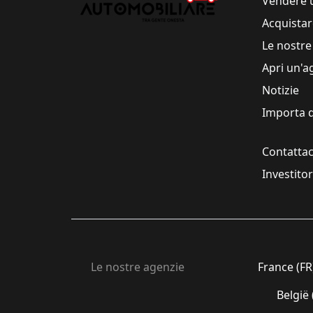
Vendere 
Acquistar
Le nostre
Apri un'a
Notizie
Importa d
Contattac
Investito
Le nostre agenzie
France (FR
België 