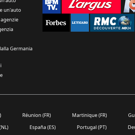
un'auto
e un'auto
 agenzie
genzia
alla Germania
i
re
)
Réunion (FR)
Martinique (FR)
Gua
(NL)
España (ES)
Portugal (PT)
Deu