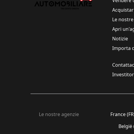
Vendere 
Acquistar
Le nostre
Apri un'a
Notizie
Importa d
Contattac
Investito
Le nostre agenzie
France (FR
België 