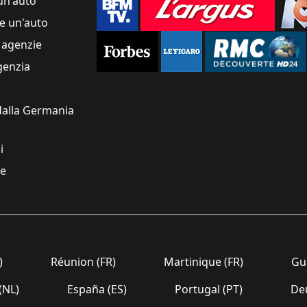
un'auto
e un'auto
 agenzie
genzia
alla Germania
i
re
)
Réunion (FR)
Martinique (FR)
Gua
(NL)
España (ES)
Portugal (PT)
Deu