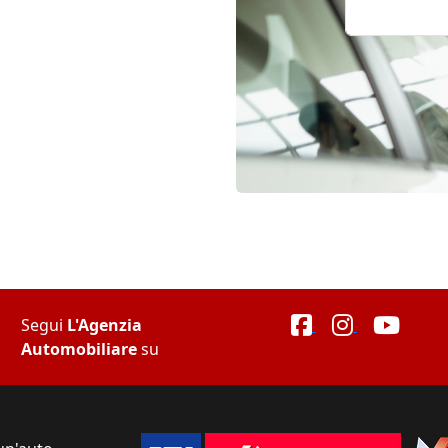
Segui
L'Agenzia
Automobiliare
su