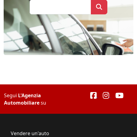
Segui
L'Agenzia
Automobiliare
su
Vendere un'auto