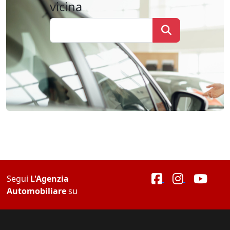
vicina
Segui
L'Agenzia
Automobiliare
su