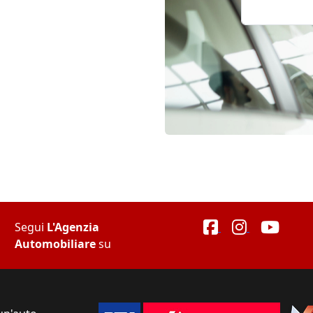
Segui
L'Agenzia
Automobiliare
su