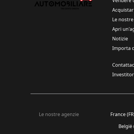
Vendere 
Acquistar
Le nostre
Apri un'a
Notizie
Importa d
Contattac
Investito
Le nostre agenzie
France (FR
België 