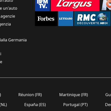
un'auto
e un'auto
 agenzie
genzia
alla Germania
i
re
)
Réunion (FR)
Martinique (FR)
Gua
(NL)
España (ES)
Portugal (PT)
Deu