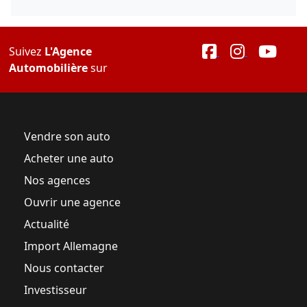
Suivez
L'Agence
Automobilière
sur
Vendre son auto
Acheter une auto
Nos agences
Ouvrir une agence
Actualité
Import Allemagne
Nous contacter
Investisseur