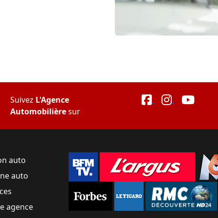
Suivez
L'Agence
Automobilière
sur
on auto
une auto
ces
ne agence