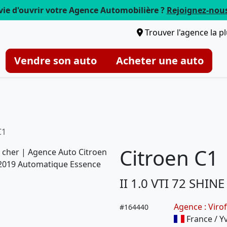
vie d'ouvrir votre Agence Automobilière ?
Rejoignez-nou
Trouver l'agence la p
Vendre son auto
Acheter une auto
C1
Citroen C1
II 1.0 VTI 72 SHIN
Agence : Virof
#
164440
France / Yv