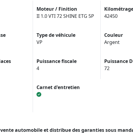
Moteur / Finition
Kilométrag
II 1.0 VTI 72 SHINE ETG 5P
42450
sse
Type de véhicule
Couleur
VP
Argent
laces
Puissance fiscale
Puissance D
4
72
Carnet d'entretien
de vente automobile et distribue des garanties sous man