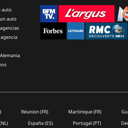
u auto
un auto
 agencias
 agencia
 Alemania
nos
)
Réunion (FR)
Martinique (FR)
Gua
(NL)
España (ES)
Portugal (PT)
Deu