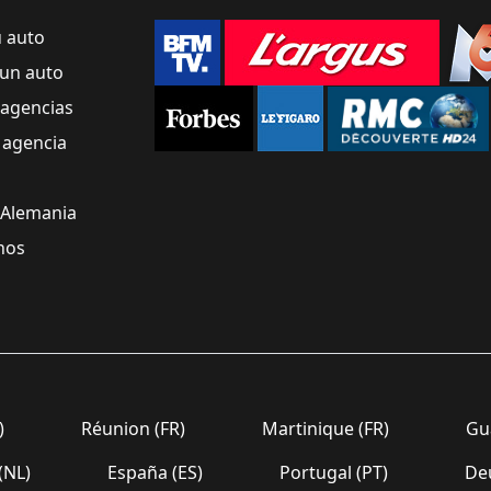
u auto
un auto
 agencias
 agencia
 Alemania
nos
)
Réunion (FR)
Martinique (FR)
Gua
(NL)
España (ES)
Portugal (PT)
Deu