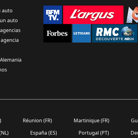
u auto
un auto
 agencias
 agencia
 Alemania
nos
)
Réunion (FR)
Martinique (FR)
Gua
(NL)
España (ES)
Portugal (PT)
Deu