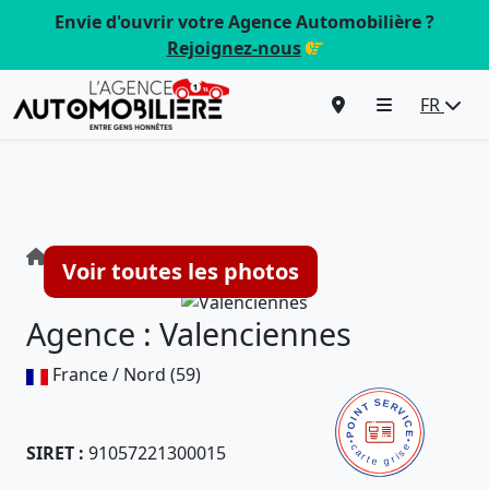
Envie d'ouvrir votre Agence Automobilière ?
Rejoignez-nous
FR
Agence : Valenciennes
Voir toutes les photos
Agence : Valenciennes
France / Nord (59)
SIRET :
91057221300015