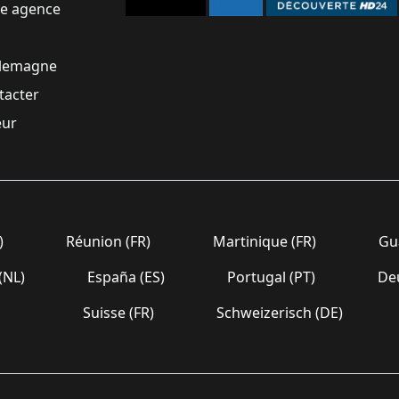
ne agence
llemagne
tacter
eur
)
Réunion (FR)
Martinique (FR)
Gua
(NL)
España (ES)
Portugal (PT)
Deu
Suisse (FR)
Schweizerisch (DE)