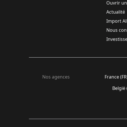
Ouvrir u
Actualité
Import A
Nous con
Investiss
Nos agences
France (FR
België 