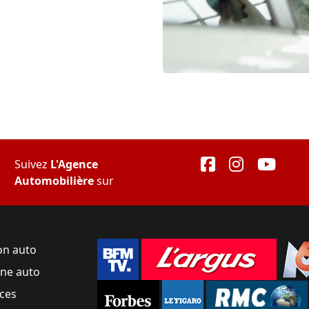
Suivez
L'Agence
Automobilière
sur
on auto
une auto
ces