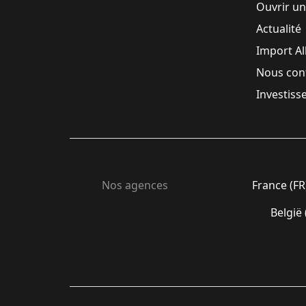
Ouvrir u
Actualité
Import A
Nous con
Investiss
Nos agences
France (FR
België 