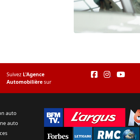
Suivez
L'Agence
Automobilière
sur
on auto
une auto
ces