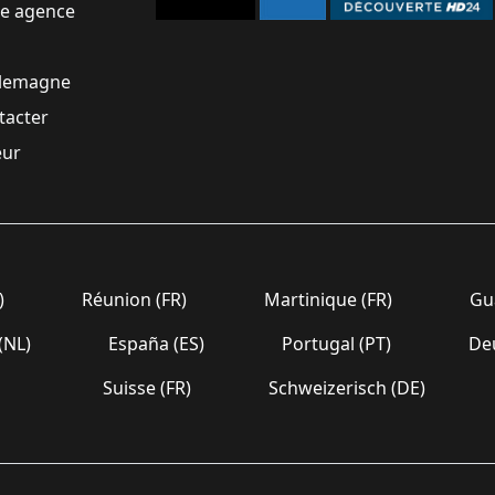
ne agence
llemagne
tacter
eur
)
Réunion (FR)
Martinique (FR)
Gua
(NL)
España (ES)
Portugal (PT)
Deu
Suisse (FR)
Schweizerisch (DE)