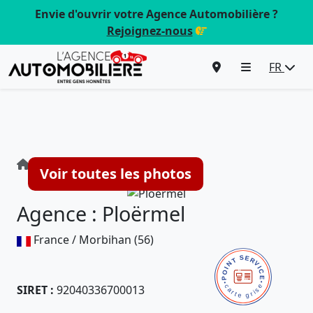
Envie d'ouvrir votre Agence Automobilière ?
Rejoignez-nous
FR
Agence : Ploërmel
Voir toutes les photos
Agence : Ploërmel
France / Morbihan (56)
SIRET :
92040336700013